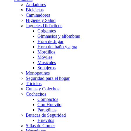
Andadores
Bicicletas
Caminadores
Higiene y Salud
Juguetes Didácticos
Colgantes
Gimnasios y alfombras
Hora de Jugar
Hora del baño y agua
Mordillos
Móviles
Musicales
Sonajeros
Monopatines
Seguridad para el hogar
Triciclos
Cunas y Colechos
Cochecitos
Compactos
Con Huevito
Paragüitas
Butacas de Seguridad
Huevitos
Sillas de Comer
Mecedoras