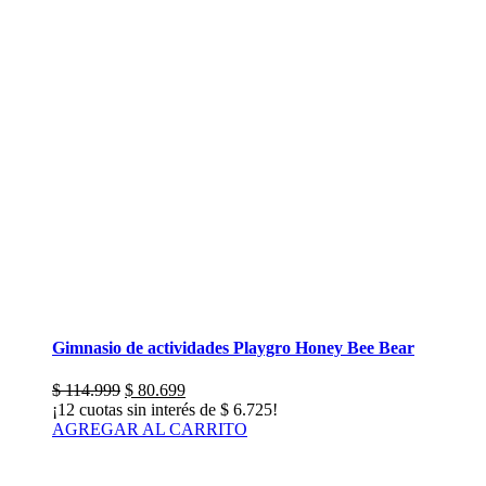
Gimnasio de actividades Playgro Honey Bee Bear
El
El
$
114.999
$
80.699
precio
precio
¡12 cuotas sin interés de
$
6.725
!
original
actual
AGREGAR AL CARRITO
era:
es:
$ 114.999.
$ 80.699.