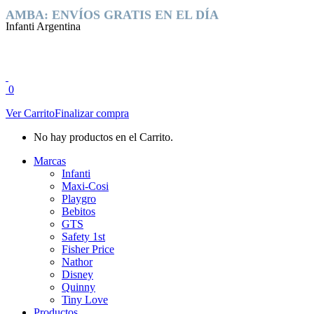
Saltar
Facebook
Instagram
AMBA: ENVÍOS GRATIS EN EL DÍA
al
page
page
Infanti Argentina
contenido
opens
opens
in
in
new
new
window
window
0
Ver Carrito
Finalizar compra
No hay productos en el Carrito.
Marcas
Infanti
Maxi-Cosi
Playgro
Bebitos
GTS
Safety 1st
Fisher Price
Nathor
Disney
Quinny
Tiny Love
Productos