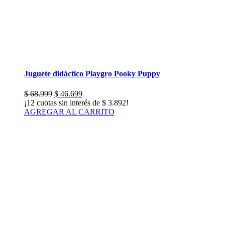
Juguete didáctico Playgro Pooky Puppy
El
El
$
68.999
$
46.699
precio
precio
¡12 cuotas sin interés de
$
3.892
!
original
actual
AGREGAR AL CARRITO
era:
es:
$ 68.999.
$ 46.699.