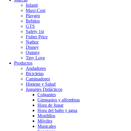
Infanti
Maxi-Cosi
Playgro
Bebitos
GTS
Safety 1st
Fisher Price
Nathor
Disney
Quinny
Tiny Love
Productos
Andadores
Bicicletas
Caminadores
Higiene y Salud
Juguetes Didácticos
Colgantes
Gimnasios y alfombras
Hora de Jugar
Hora del baño y agua
Mordillos
Móviles
Musicales