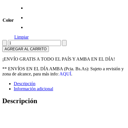
era:
es:
$ 142.999.
$ 110.999.
Color
Limpiar
Andador
con
AGREGAR AL CARRITO
luces
y
¡ENVÍO GRATIS A TODO EL PAÍS Y AMBA EN EL DÍA!
sonidos
Infanti
** ENVÍOS EN EL DÍA AMBA (Pcia. Bs.As): Sujeto a revisión y
Ballena
zona de alcance, para más info:
AQUÍ
.
Luminosa
cantidad
Descripción
Información adicional
Descripción