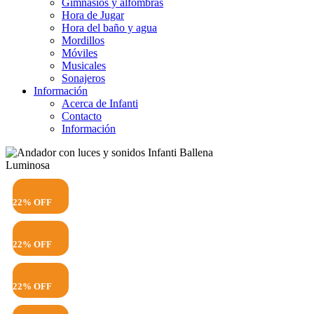
Gimnasios y alfombras
Hora de Jugar
Hora del baño y agua
Mordillos
Móviles
Musicales
Sonajeros
Información
Acerca de Infanti
Contacto
Información
22% OFF
22% OFF
22% OFF