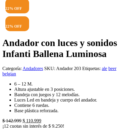
22% OFF
22% OFF
Andador con luces y sonidos
Infanti Ballena Luminosa
Categoría:
Andadores
SKU:
Andador 203
Etiquetas:
ale
beer
belgian
6 – 12 M.
Altura ajustable en 3 posiciones.
Bandeja con juegos y 12 melodías.
Luces Led en bandeja y cuerpo del andador.
Contiene 6 ruedas.
Base plástica reforzada.
El
El
$
142.999
$
110.999
precio
precio
¡12 cuotas sin interés de
$
9.250
!
original
actual