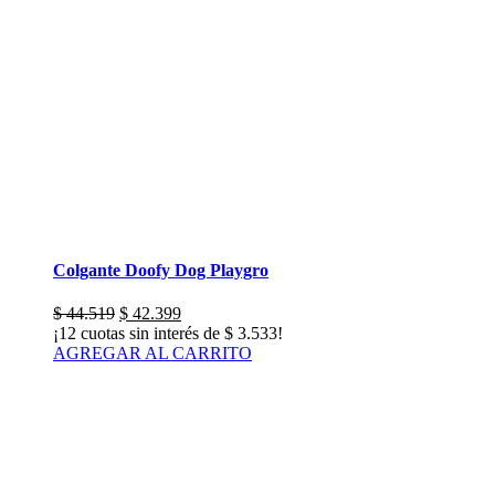
Colgante Doofy Dog Playgro
El
El
$
44.519
$
42.399
precio
precio
¡12 cuotas sin interés de
$
3.533
!
original
actual
AGREGAR AL CARRITO
era:
es:
$ 44.519.
$ 42.399.