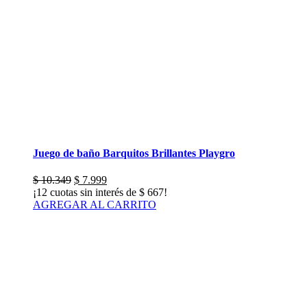
Juego de baño Barquitos Brillantes Playgro
El
El
$
10.349
$
7.999
precio
precio
¡12 cuotas sin interés de
$
667
!
original
actual
AGREGAR AL CARRITO
era:
es:
$ 10.349.
$ 7.999.