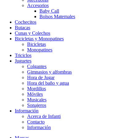
Accesorios
Baby Call
Bolsos Maternales
Cochecitos
Butacas
Cunas y Colechos
Bicicletas y Monopatines
Bicicletas
Monopatines
Triciclos
Juguetes
Colgantes
Gimnasios y alfombras
Hora de Jugar
Hora del baño y agua
Mordillos
Móviles
Musicales
Sonajeros
Información
Acerca de Infanti
Contacto
Información
Marcas