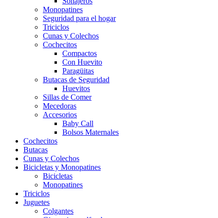
Sonajeros
Monopatines
Seguridad para el hogar
Triciclos
Cunas y Colechos
Cochecitos
Compactos
Con Huevito
Paragüitas
Butacas de Seguridad
Huevitos
Sillas de Comer
Mecedoras
Accesorios
Baby Call
Bolsos Maternales
Cochecitos
Butacas
Cunas y Colechos
Bicicletas y Monopatines
Bicicletas
Monopatines
Triciclos
Juguetes
Colgantes