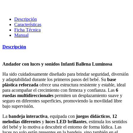
Descripción
Características
Ficha Técnica
Manual
Descripción
Andador con luces y sonidos Infanti Ballena Luminosa
Ha sido cuidadosamente diseñado para brindar seguridad, diversión
y adaptabilidad durante los primeros pasos del bebé. Su
base
plástica reforzada
ofrece una estructura resistente y estable, ideal
para acompañar el crecimiento con firmeza y confianza. Las
6
ruedas multidireccionales
permiten un desplazamiento suave y
seguro en diferentes superficies, promoviendo la movilidad libre
bajo supervisión.
La
bandeja interactiva
, equipada con
juegos didácticos
,
12
melodías diferentes
y
luces LED brillantes
, estimula los sentidos
del bebé y lo motiva a descubrir el entorno de forma lúdica. Las
luces no solo están presentes en la bandeja, sino también en el