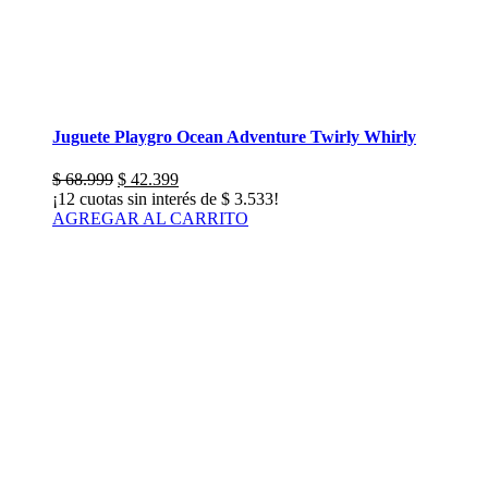
Juguete Playgro Ocean Adventure Twirly Whirly
El
El
$
68.999
$
42.399
precio
precio
¡12 cuotas sin interés de
$
3.533
!
original
actual
AGREGAR AL CARRITO
era:
es:
$ 68.999.
$ 42.399.