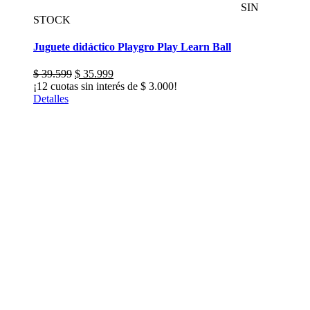
SIN
STOCK
Juguete didáctico Playgro Play Learn Ball
El
El
$
39.599
$
35.999
precio
precio
¡12 cuotas sin interés de
$
3.000
!
original
actual
Detalles
era:
es:
$ 39.599.
$ 35.999.