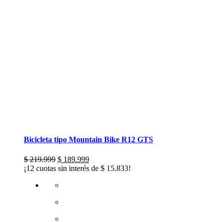
Bicicleta tipo Mountain Bike R12 GTS
El
El
$
219.999
$
189.999
precio
precio
¡12 cuotas sin interés de
$
15.833
!
original
actual
era:
es:
$ 219.999.
$ 189.999.