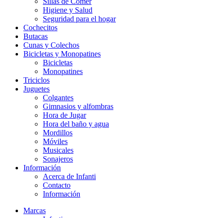
Sillas de Comer
Higiene y Salud
Seguridad para el hogar
Cochecitos
Butacas
Cunas y Colechos
Bicicletas y Monopatines
Bicicletas
Monopatines
Triciclos
Juguetes
Colgantes
Gimnasios y alfombras
Hora de Jugar
Hora del baño y agua
Mordillos
Móviles
Musicales
Sonajeros
Información
Acerca de Infanti
Contacto
Información
Marcas