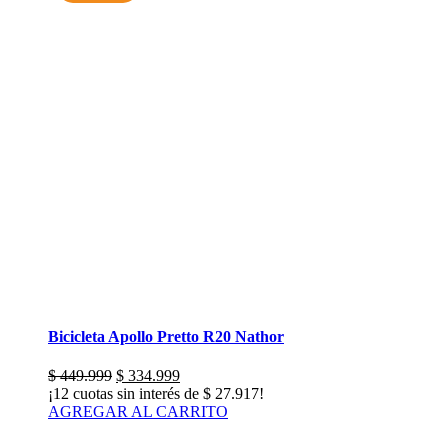
Bicicleta Apollo Pretto R20 Nathor
El
El
$
449.999
$
334.999
precio
precio
¡12 cuotas sin interés de
$
27.917
!
original
actual
AGREGAR AL CARRITO
era:
es:
$ 449.999.
$ 334.999.