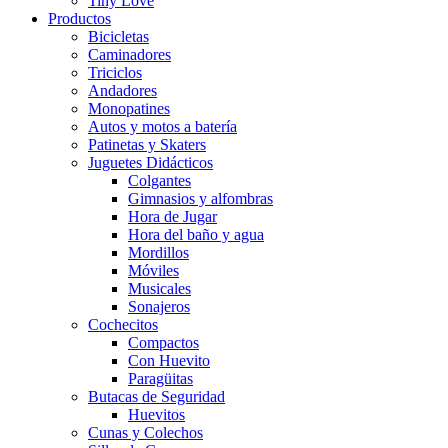
Tiny Love
Productos
Bicicletas
Caminadores
Triciclos
Andadores
Monopatines
Autos y motos a batería
Patinetas y Skaters
Juguetes Didácticos
Colgantes
Gimnasios y alfombras
Hora de Jugar
Hora del baño y agua
Mordillos
Móviles
Musicales
Sonajeros
Cochecitos
Compactos
Con Huevito
Paragüitas
Butacas de Seguridad
Huevitos
Cunas y Colechos