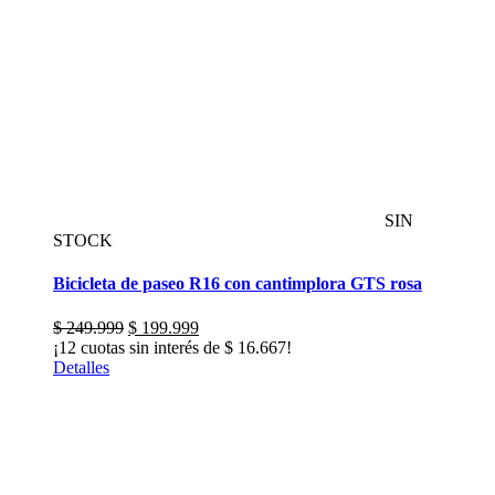
SIN
STOCK
Bicicleta de paseo R16 con cantimplora GTS rosa
El
El
$
249.999
$
199.999
precio
precio
¡12 cuotas sin interés de
$
16.667
!
original
actual
Detalles
era:
es:
$ 249.999.
$ 199.999.