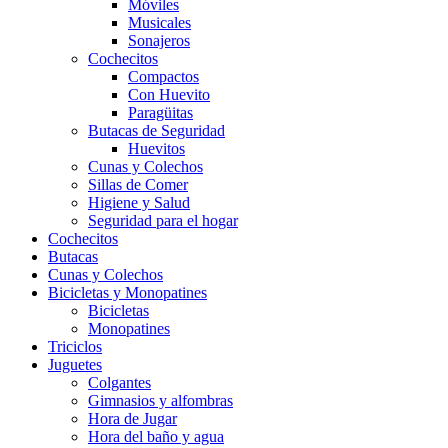
Móviles
Musicales
Sonajeros
Cochecitos
Compactos
Con Huevito
Paragüitas
Butacas de Seguridad
Huevitos
Cunas y Colechos
Sillas de Comer
Higiene y Salud
Seguridad para el hogar
Cochecitos
Butacas
Cunas y Colechos
Bicicletas y Monopatines
Bicicletas
Monopatines
Triciclos
Juguetes
Colgantes
Gimnasios y alfombras
Hora de Jugar
Hora del baño y agua