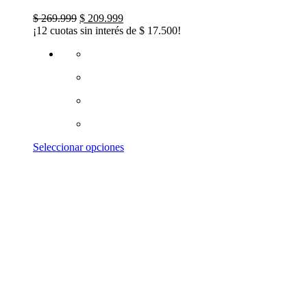
El
El
$
269.999
$
209.999
precio
precio
¡12 cuotas sin interés de
$
17.500
!
original
actual
era:
es:
$ 269.999.
$ 209.999.
Este
Seleccionar opciones
producto
tiene
múltiples
variantes.
Las
opciones
se
pueden
elegir
en
la
página
de