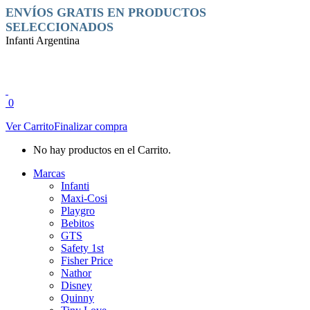
Saltar
Facebook
Instagram
ENVÍOS GRATIS EN PRODUCTOS
al
page
page
SELECCIONADOS
contenido
opens
opens
Infanti Argentina
in
in
new
new
window
window
0
Ver Carrito
Finalizar compra
No hay productos en el Carrito.
Marcas
Infanti
Maxi-Cosi
Playgro
Bebitos
GTS
Safety 1st
Fisher Price
Nathor
Disney
Quinny