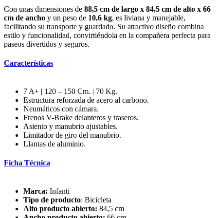
Con unas dimensiones de
88,5 cm de largo x 84,5 cm de alto x 66
cm de ancho
y un peso de
10,6 kg
, es liviana y manejable,
facilitando su transporte y guardado. Su atractivo diseño combina
estilo y funcionalidad, convirtiéndola en la compañera perfecta para
paseos divertidos y seguros.
Características
7 A+ | 120 – 150 Cm. | 70 Kg.
Estructura reforzada de acero al carbono.
Neumáticos con cámara.
Frenos V-Brake delanteros y traseros.
Asiento y manubrio ajustables.
Limitador de giro del manubrio.
Llantas de aluminio.
Ficha Técnica
Marca:
Infanti
Tipo de producto
: Bicicleta
Alto producto abierto:
84,5 cm
Ancho producto abierto:
66 cm