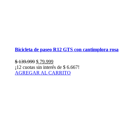
Bicicleta de paseo R12 GTS con cantimplora rosa
El
El
$
139.999
$
79.999
precio
precio
¡12 cuotas sin interés de
$
6.667
!
original
actual
AGREGAR AL CARRITO
era:
es:
$ 139.999.
$ 79.999.