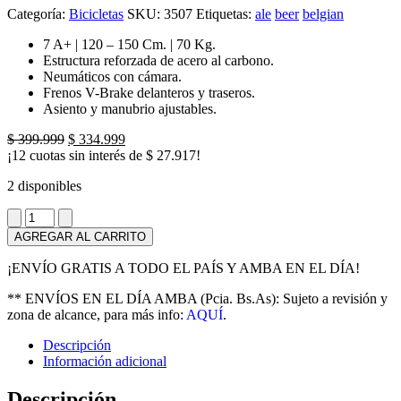
Categoría:
Bicicletas
SKU:
3507
Etiquetas:
ale
beer
belgian
7 A+ | 120 – 150 Cm. | 70 Kg.
Estructura reforzada de acero al carbono.
Neumáticos con cámara.
Frenos V-Brake delanteros y traseros.
Asiento y manubrio ajustables.
El
El
$
399.999
$
334.999
precio
precio
¡12 cuotas sin interés de
$
27.917
!
original
actual
2 disponibles
era:
es:
$ 399.999.
$ 334.999.
Bicicleta
Infanti
AGREGAR AL CARRITO
R20
Rosa
¡ENVÍO GRATIS A TODO EL PAÍS Y AMBA EN EL DÍA!
Claro
cantidad
** ENVÍOS EN EL DÍA AMBA (Pcia. Bs.As): Sujeto a revisión y
zona de alcance, para más info:
AQUÍ
.
Descripción
Información adicional
Descripción