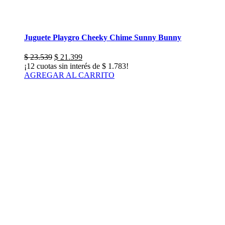
Juguete Playgro Cheeky Chime Sunny Bunny
El
El
$
23.539
$
21.399
precio
precio
¡12 cuotas sin interés de
$
1.783
!
original
actual
AGREGAR AL CARRITO
era:
es:
$ 23.539.
$ 21.399.