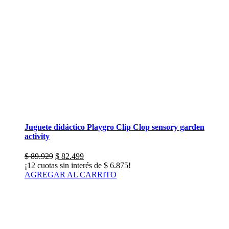
Juguete didáctico Playgro Clip Clop sensory garden
activity
El
El
$
89.929
$
82.499
precio
precio
¡12 cuotas sin interés de
$
6.875
!
original
actual
AGREGAR AL CARRITO
era:
es:
$ 89.929.
$ 82.499.