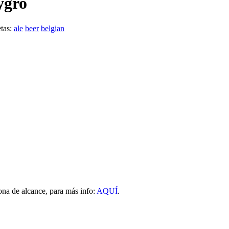
ygro
etas:
ale
beer
belgian
a de alcance, para más info:
AQUÍ
.