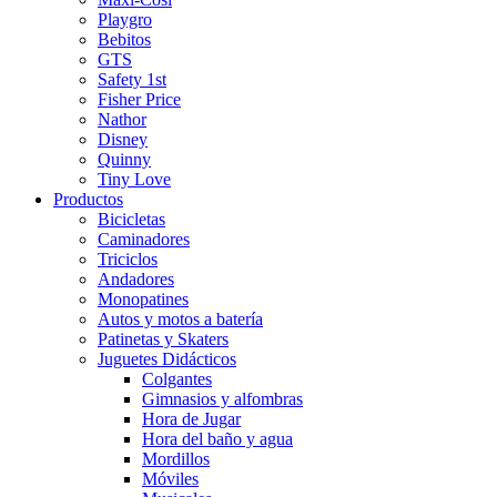
Playgro
Bebitos
GTS
Safety 1st
Fisher Price
Nathor
Disney
Quinny
Tiny Love
Productos
Bicicletas
Caminadores
Triciclos
Andadores
Monopatines
Autos y motos a batería
Patinetas y Skaters
Juguetes Didácticos
Colgantes
Gimnasios y alfombras
Hora de Jugar
Hora del baño y agua
Mordillos
Móviles