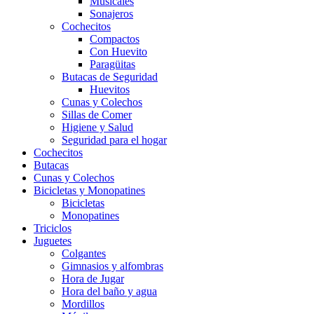
Musicales
Sonajeros
Cochecitos
Compactos
Con Huevito
Paragüitas
Butacas de Seguridad
Huevitos
Cunas y Colechos
Sillas de Comer
Higiene y Salud
Seguridad para el hogar
Cochecitos
Butacas
Cunas y Colechos
Bicicletas y Monopatines
Bicicletas
Monopatines
Triciclos
Juguetes
Colgantes
Gimnasios y alfombras
Hora de Jugar
Hora del baño y agua
Mordillos