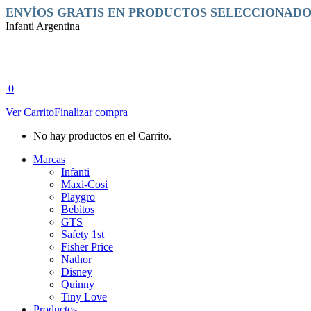
Saltar
Facebook
Instagram
ENVÍOS GRATIS EN PRODUCTOS SELECCIONADO
al
page
page
Infanti Argentina
contenido
opens
opens
in
in
new
new
window
window
0
Ver Carrito
Finalizar compra
No hay productos en el Carrito.
Marcas
Infanti
Maxi-Cosi
Playgro
Bebitos
GTS
Safety 1st
Fisher Price
Nathor
Disney
Quinny
Tiny Love
Productos