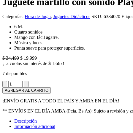
Juguete martillo con sonido Pla
Categorías:
Hora de Jugar
,
Juguetes Didácticos
SKU:
6384020
Etiqu
6 M.
Cuatro sonidos.
Mango con fácil agarre.
Música y luces.
Punta suave para proteger superficies.
El
El
$
34.499
$
19.999
precio
precio
¡12 cuotas sin interés de
$
1.667
!
original
actual
7 disponibles
era:
es:
$ 34.499.
$ 19.999.
Juguete
martillo
AGREGAR AL CARRITO
con
sonido
¡ENVÍO GRATIS A TODO EL PAÍS Y AMBA EN EL DÍA!
Playgro
cantidad
** ENVÍOS EN EL DÍA AMBA (Pcia. Bs.As): Sujeto a revisión y zon
Descripción
Información adicional