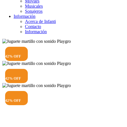
Móviles
Musicales
Sonajeros
Información
Acerca de Infanti
Contacto
Información
42% OFF
42% OFF
42% OFF