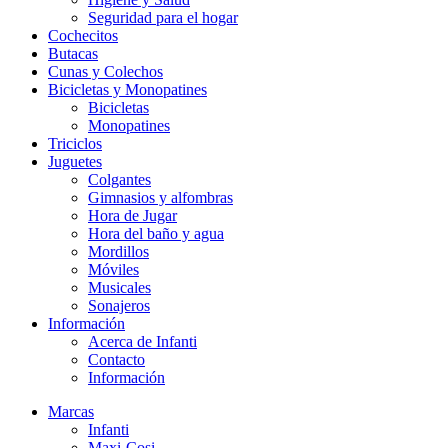
Seguridad para el hogar
Cochecitos
Butacas
Cunas y Colechos
Bicicletas y Monopatines
Bicicletas
Monopatines
Triciclos
Juguetes
Colgantes
Gimnasios y alfombras
Hora de Jugar
Hora del baño y agua
Mordillos
Móviles
Musicales
Sonajeros
Información
Acerca de Infanti
Contacto
Información
Marcas
Infanti
Maxi-Cosi