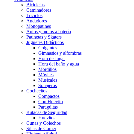
Bicicletas
Caminadores
Triciclos
Andadores
Monopatines
Autos y motos a batería
Patinetas y Skaters
Juguetes Didácticos
Colgantes
Gimnasios y alfombras
Hora de Jugar
Hora del baño y agua
Mordillos
Móviles
Musicales
Sonajeros
Cochecitos
Compactos
Con Huevito
Paragüitas
Butacas de Seguridad
Huevitos
Cunas y Colechos
Sillas de Comer
Higiene y Salud