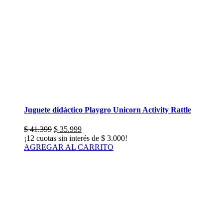
Juguete didáctico Playgro Unicorn Activity Rattle
El
El
$
41.399
$
35.999
precio
precio
¡12 cuotas sin interés de
$
3.000
!
original
actual
AGREGAR AL CARRITO
era:
es:
$ 41.399.
$ 35.999.