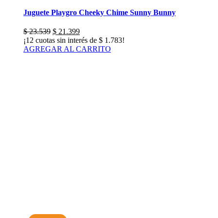
Juguete Playgro Cheeky Chime Sunny Bunny
El
El
$
23.539
$
21.399
precio
precio
¡12 cuotas sin interés de
$
1.783
!
original
actual
AGREGAR AL CARRITO
era:
es:
$ 23.539.
$ 21.399.