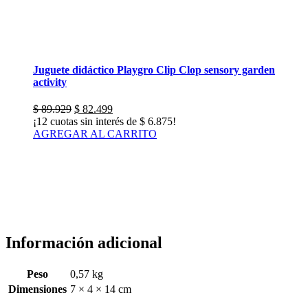
Juguete didáctico Playgro Clip Clop sensory garden
activity
El
El
$
89.929
$
82.499
precio
precio
¡12 cuotas sin interés de
$
6.875
!
original
actual
AGREGAR AL CARRITO
era:
es:
$ 89.929.
$ 82.499.
Información adicional
Peso
0,57 kg
Dimensiones
7 × 4 × 14 cm