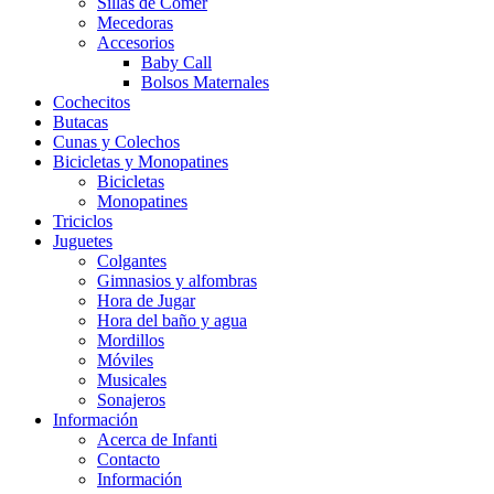
Sillas de Comer
Mecedoras
Accesorios
Baby Call
Bolsos Maternales
Cochecitos
Butacas
Cunas y Colechos
Bicicletas y Monopatines
Bicicletas
Monopatines
Triciclos
Juguetes
Colgantes
Gimnasios y alfombras
Hora de Jugar
Hora del baño y agua
Mordillos
Móviles
Musicales
Sonajeros
Información
Acerca de Infanti
Contacto
Información