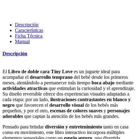
Descripción
Características
Ficha Técnica
Manual
Descripción
El
Libro de doble cara Tiny Love
es un juguete ideal para
acompañar el
desarrollo temprano
del bebé desde los primeros
meses, alentándolo a permanecer más tiempo
boca abajo
mediante
actividades atractivas
que estimulan la curiosidad y el aprendizaje.
Su diseño reversible ofrece dos experiencias visuales adaptadas a
cada etapa: por un lado,
ilustraciones contrastantes en blanco y
negro
que favorecen el
desarrollo visual
de los bebés más
pequeños, y por el otro,
escenas de colores suaves
y
personajes
adorables
que captan la atención de los bebés más grandes.
Pensado para brindar
diversión y entretenimiento
tanto en casa
como en movimiento, este libro interactivo incorpora múltiples
elementos sensoriales como un
espejo seguro
, una divertida