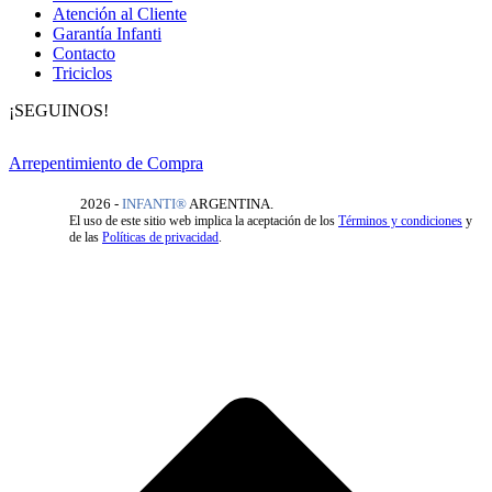
Atención al Cliente
Garantía Infanti
Contacto
Triciclos
¡SEGUINOS!
Arrepentimiento de Compra
2026 -
INFANTI®️
ARGENTINA.
El uso de este sitio web implica la aceptación de los
Términos y condiciones
y
de las
Políticas de privacidad
.
I
a
T