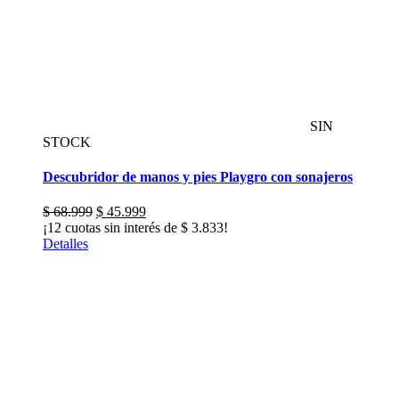
SIN
STOCK
Descubridor de manos y pies Playgro con sonajeros
El
El
$
68.999
$
45.999
precio
precio
¡12 cuotas sin interés de
$
3.833
!
original
actual
Detalles
era:
es:
$ 68.999.
$ 45.999.