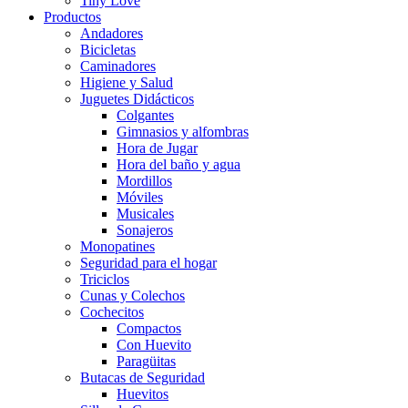
Tiny Love
Productos
Andadores
Bicicletas
Caminadores
Higiene y Salud
Juguetes Didácticos
Colgantes
Gimnasios y alfombras
Hora de Jugar
Hora del baño y agua
Mordillos
Móviles
Musicales
Sonajeros
Monopatines
Seguridad para el hogar
Triciclos
Cunas y Colechos
Cochecitos
Compactos
Con Huevito
Paragüitas
Butacas de Seguridad
Huevitos