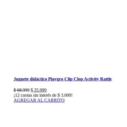
Juguete didáctico Playgro Clip Clop Activity Rattle
El
El
$
68.999
$
35.999
precio
precio
¡12 cuotas sin interés de
$
3.000
!
original
actual
AGREGAR AL CARRITO
era:
es:
$ 68.999.
$ 35.999.