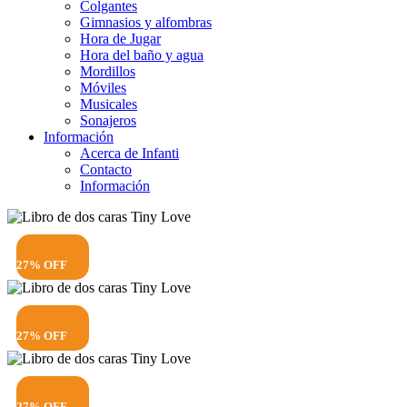
Colgantes
Gimnasios y alfombras
Hora de Jugar
Hora del baño y agua
Mordillos
Móviles
Musicales
Sonajeros
Información
Acerca de Infanti
Contacto
Información
27% OFF
27% OFF
27% OFF