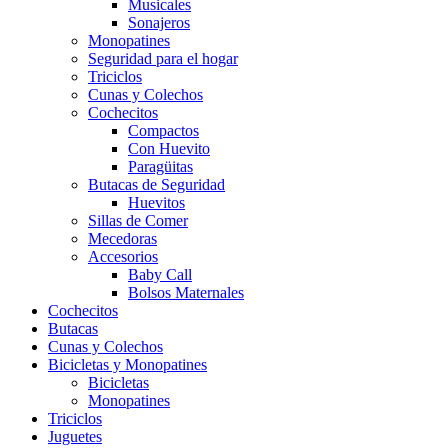
Musicales
Sonajeros
Monopatines
Seguridad para el hogar
Triciclos
Cunas y Colechos
Cochecitos
Compactos
Con Huevito
Paragüitas
Butacas de Seguridad
Huevitos
Sillas de Comer
Mecedoras
Accesorios
Baby Call
Bolsos Maternales
Cochecitos
Butacas
Cunas y Colechos
Bicicletas y Monopatines
Bicicletas
Monopatines
Triciclos
Juguetes