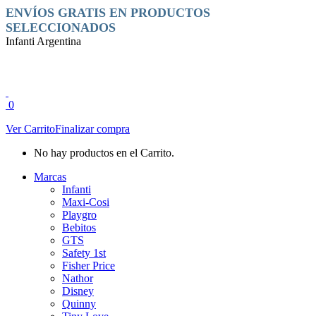
Saltar
Facebook
Instagram
ENVÍOS GRATIS EN PRODUCTOS
al
page
page
SELECCIONADOS
contenido
opens
opens
Infanti Argentina
in
in
new
new
window
window
0
Ver Carrito
Finalizar compra
No hay productos en el Carrito.
Marcas
Infanti
Maxi-Cosi
Playgro
Bebitos
GTS
Safety 1st
Fisher Price
Nathor
Disney
Quinny