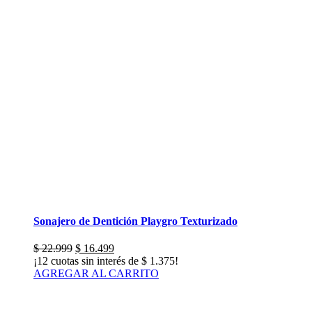
Sonajero de Dentición Playgro Texturizado
El
El
$
22.999
$
16.499
precio
precio
¡12 cuotas sin interés de
$
1.375
!
original
actual
AGREGAR AL CARRITO
era:
es:
$ 22.999.
$ 16.499.