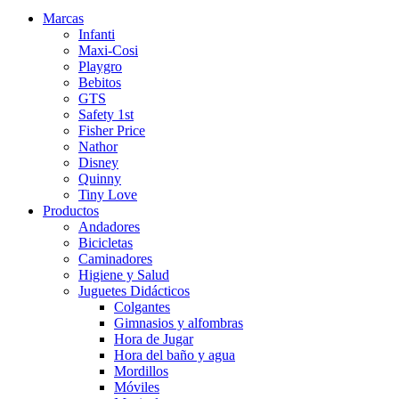
Marcas
Infanti
Maxi-Cosi
Playgro
Bebitos
GTS
Safety 1st
Fisher Price
Nathor
Disney
Quinny
Tiny Love
Productos
Andadores
Bicicletas
Caminadores
Higiene y Salud
Juguetes Didácticos
Colgantes
Gimnasios y alfombras
Hora de Jugar
Hora del baño y agua
Mordillos
Móviles