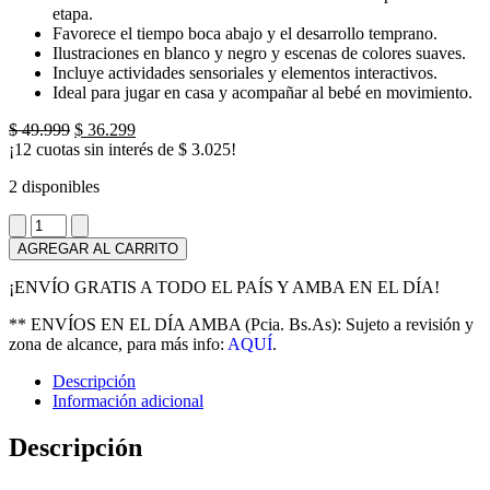
etapa.
Favorece el tiempo boca abajo y el desarrollo temprano.
Ilustraciones en blanco y negro y escenas de colores suaves.
Incluye actividades sensoriales y elementos interactivos.
Ideal para jugar en casa y acompañar al bebé en movimiento.
El
El
$
49.999
$
36.299
precio
precio
¡12 cuotas sin interés de
$
3.025
!
original
actual
2 disponibles
era:
es:
$ 49.999.
$ 36.299.
Libro
de
AGREGAR AL CARRITO
dos
caras
¡ENVÍO GRATIS A TODO EL PAÍS Y AMBA EN EL DÍA!
Tiny
Love
** ENVÍOS EN EL DÍA AMBA (Pcia. Bs.As): Sujeto a revisión y
cantidad
zona de alcance, para más info:
AQUÍ
.
Descripción
Información adicional
Descripción