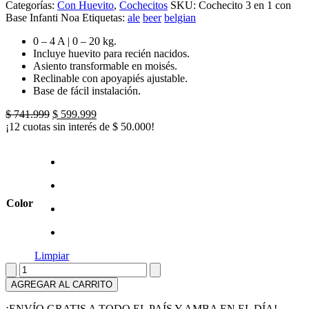
Categorías:
Con Huevito
,
Cochecitos
SKU:
Cochecito 3 en 1 con
Base Infanti Noa
Etiquetas:
ale
beer
belgian
0 – 4 A | 0 – 20 kg.
Incluye huevito para recién nacidos.
Asiento transformable en moisés.
Reclinable con apoyapiés ajustable.
Base de fácil instalación.
El
El
$
741.999
$
599.999
precio
precio
¡12 cuotas sin interés de
$
50.000
!
original
actual
era:
es:
$ 741.999.
$ 599.999.
Color
Limpiar
Cochecito
3
AGREGAR AL CARRITO
en
1
¡ENVÍO GRATIS A TODO EL PAÍS Y AMBA EN EL DÍA!