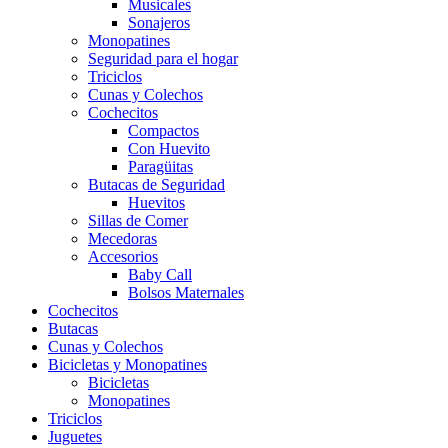
Musicales
Sonajeros
Monopatines
Seguridad para el hogar
Triciclos
Cunas y Colechos
Cochecitos
Compactos
Con Huevito
Paragüitas
Butacas de Seguridad
Huevitos
Sillas de Comer
Mecedoras
Accesorios
Baby Call
Bolsos Maternales
Cochecitos
Butacas
Cunas y Colechos
Bicicletas y Monopatines
Bicicletas
Monopatines
Triciclos
Juguetes