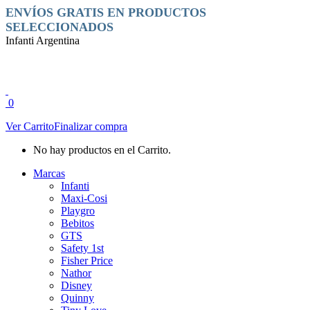
Saltar
Facebook
Instagram
ENVÍOS GRATIS EN PRODUCTOS
al
page
page
SELECCIONADOS
contenido
opens
opens
Infanti Argentina
in
in
new
new
window
window
0
Ver Carrito
Finalizar compra
No hay productos en el Carrito.
Marcas
Infanti
Maxi-Cosi
Playgro
Bebitos
GTS
Safety 1st
Fisher Price
Nathor
Disney
Quinny