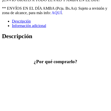
con
Base
** ENVÍOS EN EL DÍA AMBA (Pcia. Bs.As): Sujeto a revisión y
Infanti
zona de alcance, para más info:
AQUÍ
.
Noa
cantidad
Descripción
Información adicional
Descripción
¿Por qué comprarlo?