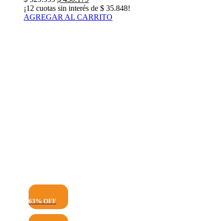
precio
precio
¡12 cuotas sin interés de
$
35.848
!
original
actual
AGREGAR AL CARRITO
era:
es:
$ 529.999.
$ 430.179.
63% OFF