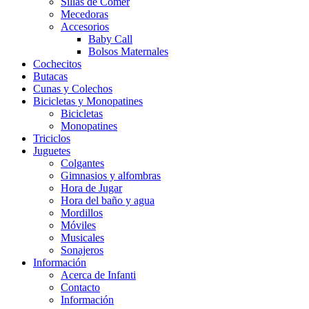
Sillas de Comer
Mecedoras
Accesorios
Baby Call
Bolsos Maternales
Cochecitos
Butacas
Cunas y Colechos
Bicicletas y Monopatines
Bicicletas
Monopatines
Triciclos
Juguetes
Colgantes
Gimnasios y alfombras
Hora de Jugar
Hora del baño y agua
Mordillos
Móviles
Musicales
Sonajeros
Información
Acerca de Infanti
Contacto
Información