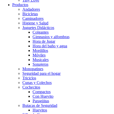
Tiny Love
Productos
Andadores
Bicicletas
Caminadores
Higiene y Salud
Juguetes Didácticos
Colgantes
Gimnasios y alfombras
Hora de Jugar
Hora del baño y agua
Mordillos
Móviles
Musicales
Sonajeros
Monopatines
Seguridad para el hogar
Triciclos
Cunas y Colechos
Cochecitos
Compactos
Con Huevito
Paragüitas
Butacas de Seguridad
Huevitos