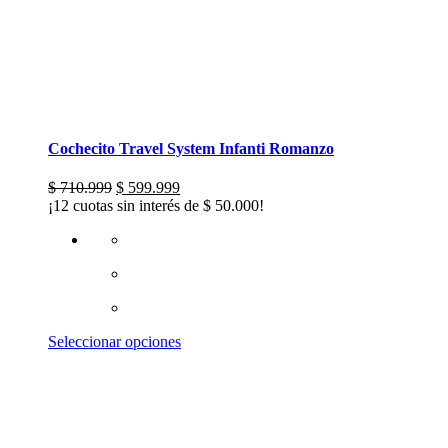
Cochecito Travel System Infanti Romanzo
El
El
$
710.999
$
599.999
precio
precio
¡12 cuotas sin interés de
$
50.000
!
original
actual
era:
es:
$ 710.999.
$ 599.999.
Este
Seleccionar opciones
producto
tiene
múltiples
variantes.
Las