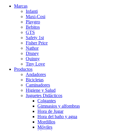
Marcas
Infanti
Maxi-Cosi
Playgro
Bebitos
GTS
Safety 1st
Fisher Price
Nathor
Disney
Quinny
Tiny Love
Productos
Andadores
Bicicletas
Caminadores
Higiene y Salud
Juguetes Didácticos
Colgantes
Gimnasios y alfombras
Hora de Jugar
Hora del baño y agua
Mordillos
Móviles