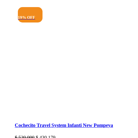
19% OFF
Cochecito Travel System Infanti New Pompeya
El
El
$
529.999
$
430.179