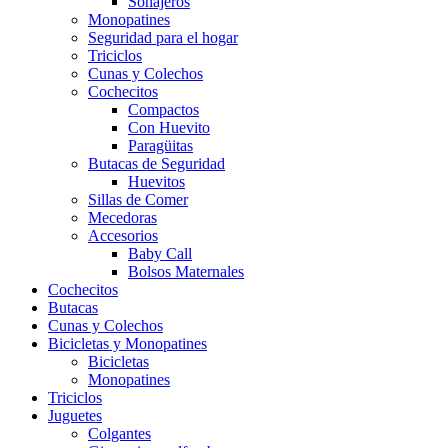
Sonajeros
Monopatines
Seguridad para el hogar
Triciclos
Cunas y Colechos
Cochecitos
Compactos
Con Huevito
Paragüitas
Butacas de Seguridad
Huevitos
Sillas de Comer
Mecedoras
Accesorios
Baby Call
Bolsos Maternales
Cochecitos
Butacas
Cunas y Colechos
Bicicletas y Monopatines
Bicicletas
Monopatines
Triciclos
Juguetes
Colgantes