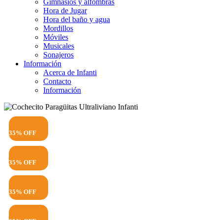
Gimnasios y alfombras
Hora de Jugar
Hora del baño y agua
Mordillos
Móviles
Musicales
Sonajeros
Información
Acerca de Infanti
Contacto
Información
35% OFF
35% OFF
35% OFF