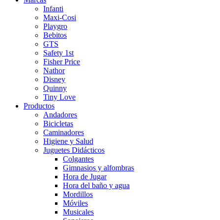
Infanti
Maxi-Cosi
Playgro
Bebitos
GTS
Safety 1st
Fisher Price
Nathor
Disney
Quinny
Tiny Love
Productos
Andadores
Bicicletas
Caminadores
Higiene y Salud
Juguetes Didácticos
Colgantes
Gimnasios y alfombras
Hora de Jugar
Hora del baño y agua
Mordillos
Móviles
Musicales