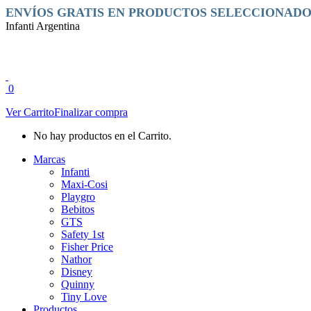
Saltar
Facebook
Instagram
ENVÍOS GRATIS EN PRODUCTOS SELECCIONADO
al
page
page
Infanti Argentina
contenido
opens
opens
in
in
new
new
window
window
0
Ver Carrito
Finalizar compra
No hay productos en el Carrito.
Marcas
Infanti
Maxi-Cosi
Playgro
Bebitos
GTS
Safety 1st
Fisher Price
Nathor
Disney
Quinny
Tiny Love
Productos