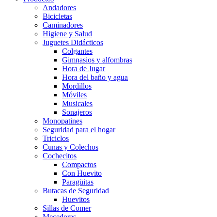
Andadores
Bicicletas
Caminadores
Higiene y Salud
Juguetes Didácticos
Colgantes
Gimnasios y alfombras
Hora de Jugar
Hora del baño y agua
Mordillos
Móviles
Musicales
Sonajeros
Monopatines
Seguridad para el hogar
Triciclos
Cunas y Colechos
Cochecitos
Compactos
Con Huevito
Paragüitas
Butacas de Seguridad
Huevitos
Sillas de Comer
Mecedoras