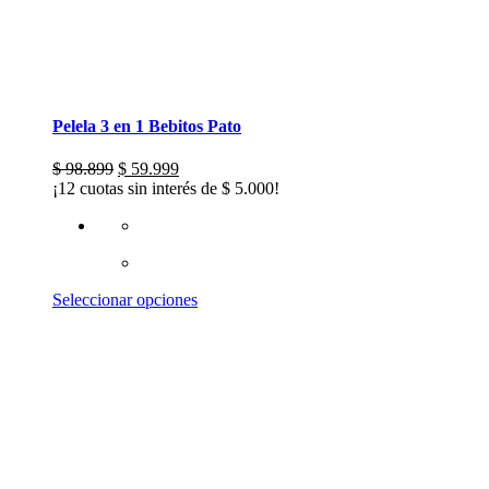
Pelela 3 en 1 Bebitos Pato
El
El
$
98.899
$
59.999
precio
precio
¡12 cuotas sin interés de
$
5.000
!
original
actual
era:
es:
$ 98.899.
$ 59.999.
Este
Seleccionar opciones
producto
tiene
múltiples
variantes.
Las
opciones
se
pueden
elegir