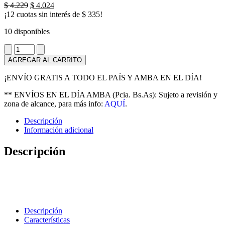
El
El
$
4.229
$
4.024
precio
precio
¡12 cuotas sin interés de
$
335
!
original
actual
10 disponibles
era:
es:
$ 4.229.
$ 4.024.
Cortauñas
de
AGREGAR AL CARRITO
bebé
Safety
¡ENVÍO GRATIS A TODO EL PAÍS Y AMBA EN EL DÍA!
1ST
cantidad
** ENVÍOS EN EL DÍA AMBA (Pcia. Bs.As): Sujeto a revisión y
zona de alcance, para más info:
AQUÍ
.
Descripción
Información adicional
Descripción
Descripción
Características