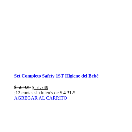
Set Completo Safety 1ST Higiene del Bebé
El
El
$
56.929
$
51.749
precio
precio
¡12 cuotas sin interés de
$
4.312
!
original
actual
AGREGAR AL CARRITO
era:
es:
$ 56.929.
$ 51.749.