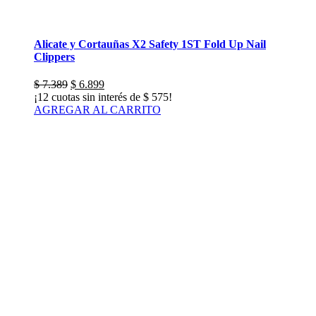
Alicate y Cortauñas X2 Safety 1ST Fold Up Nail
Clippers
El
El
$
7.389
$
6.899
precio
precio
¡12 cuotas sin interés de
$
575
!
original
actual
AGREGAR AL CARRITO
era:
es:
$ 7.389.
$ 6.899.