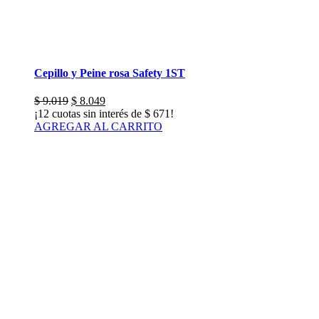
Cepillo y Peine rosa Safety 1ST
El
El
$
9.019
$
8.049
precio
precio
¡12 cuotas sin interés de
$
671
!
original
actual
AGREGAR AL CARRITO
era:
es:
$ 9.019.
$ 8.049.