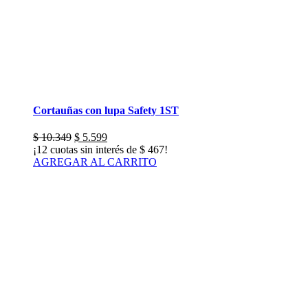
Cortauñas con lupa Safety 1ST
El
El
$
10.349
$
5.599
precio
precio
¡12 cuotas sin interés de
$
467
!
original
actual
AGREGAR AL CARRITO
era:
es:
$ 10.349.
$ 5.599.