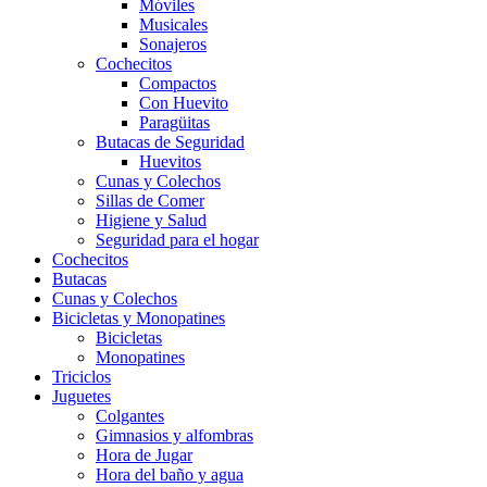
Móviles
Musicales
Sonajeros
Cochecitos
Compactos
Con Huevito
Paragüitas
Butacas de Seguridad
Huevitos
Cunas y Colechos
Sillas de Comer
Higiene y Salud
Seguridad para el hogar
Cochecitos
Butacas
Cunas y Colechos
Bicicletas y Monopatines
Bicicletas
Monopatines
Triciclos
Juguetes
Colgantes
Gimnasios y alfombras
Hora de Jugar
Hora del baño y agua