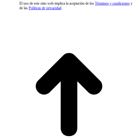
El uso de este sitio web implica la aceptación de los
Términos y condiciones
y
de las
Políticas de privacidad
.
I
a
T