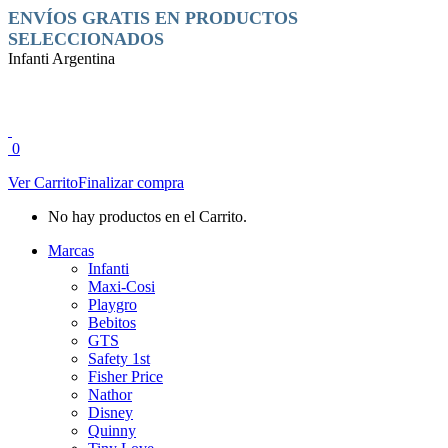
Saltar
Facebook
Instagram
ENVÍOS GRATIS EN PRODUCTOS
al
page
page
SELECCIONADOS
contenido
opens
opens
Infanti Argentina
in
in
new
new
window
window
0
Ver Carrito
Finalizar compra
No hay productos en el Carrito.
Marcas
Infanti
Maxi-Cosi
Playgro
Bebitos
GTS
Safety 1st
Fisher Price
Nathor
Disney
Quinny