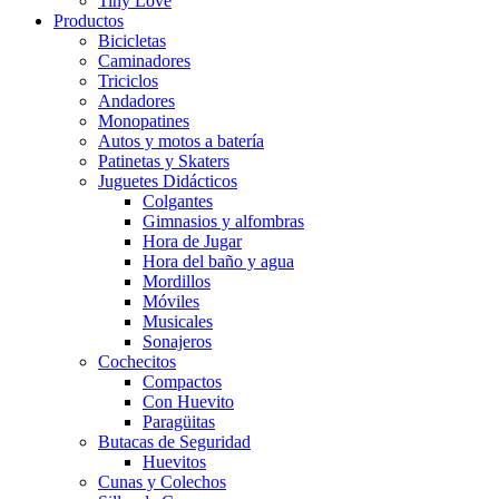
Tiny Love
Productos
Bicicletas
Caminadores
Triciclos
Andadores
Monopatines
Autos y motos a batería
Patinetas y Skaters
Juguetes Didácticos
Colgantes
Gimnasios y alfombras
Hora de Jugar
Hora del baño y agua
Mordillos
Móviles
Musicales
Sonajeros
Cochecitos
Compactos
Con Huevito
Paragüitas
Butacas de Seguridad
Huevitos
Cunas y Colechos