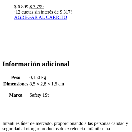
El
El
$
6.899
$
3.799
precio
precio
¡12 cuotas sin interés de
$
317
!
original
actual
AGREGAR AL CARRITO
era:
es:
$ 6.899.
$ 3.799.
Información adicional
Peso
0,150 kg
Dimensiones
8,5 × 2,8 × 1,5 cm
Marca
Safety 1St
Infanti es líder de mercado, proporcionando a las personas calidad y
seguridad al otorgar productos de excelencia. Infanti se ha