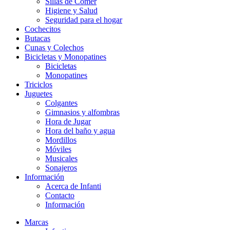
Sillas de Comer
Higiene y Salud
Seguridad para el hogar
Cochecitos
Butacas
Cunas y Colechos
Bicicletas y Monopatines
Bicicletas
Monopatines
Triciclos
Juguetes
Colgantes
Gimnasios y alfombras
Hora de Jugar
Hora del baño y agua
Mordillos
Móviles
Musicales
Sonajeros
Información
Acerca de Infanti
Contacto
Información
Marcas