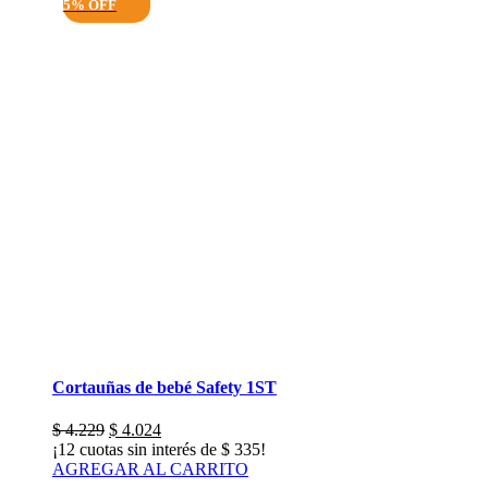
5% OFF
Cortauñas de bebé Safety 1ST
El
El
$
4.229
$
4.024
precio
precio
¡12 cuotas sin interés de
$
335
!
original
actual
AGREGAR AL CARRITO
era:
es: