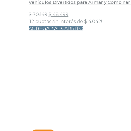
Vehículos Divertidos para Armar y Combinar
El
El
$
70.149
$
48.499
precio
precio
¡12 cuotas sin interés de
$
4.042
!
original
actual
AGREGAR AL CARRITO
era:
es:
$ 70.149.
$ 48.499.