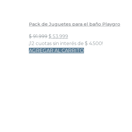
Pack de Juguetes para el baño Playgro
El
El
$
91.999
$
53.999
precio
precio
¡12 cuotas sin interés de
$
4.500
!
original
actual
AGREGAR AL CARRITO
era:
es:
$ 91.999.
$ 53.999.