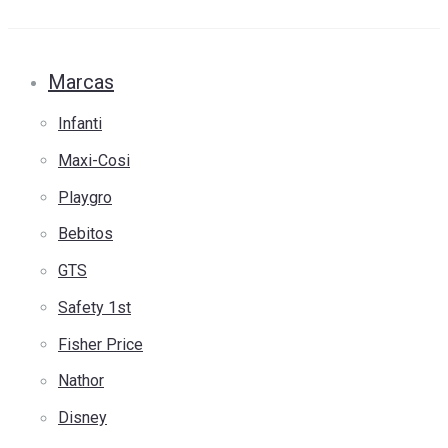
Marcas
Infanti
Maxi-Cosi
Playgro
Bebitos
GTS
Safety 1st
Fisher Price
Nathor
Disney