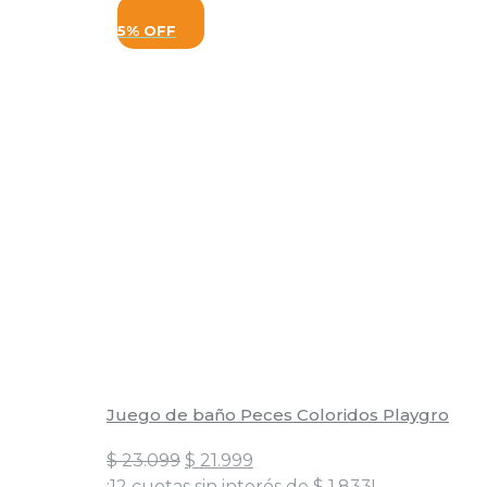
5% OFF
Juego de baño Peces Coloridos Playgro
El
El
$
23.099
$
21.999
precio
precio
¡12 cuotas sin interés de
$
1.833
!