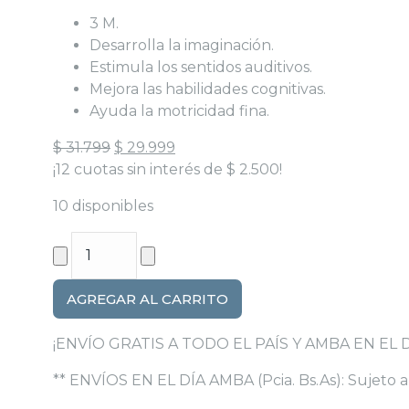
3 M.
Desarrolla la imaginación.
Estimula los sentidos auditivos.
Mejora las habilidades cognitivas.
Ayuda la motricidad fina.
El
El
$
31.799
$
29.999
precio
precio
¡12 cuotas sin interés de
$
2.500
!
original
actual
10 disponibles
era:
es:
$ 31.799.
$ 29.999.
Juego
de
baño
AGREGAR AL CARRITO
musical
Rainy
¡ENVÍO GRATIS A TODO EL PAÍS Y AMBA EN EL D
Racoon's
Playgro
** ENVÍOS EN EL DÍA AMBA (Pcia. Bs.As): Sujeto a 
cantidad