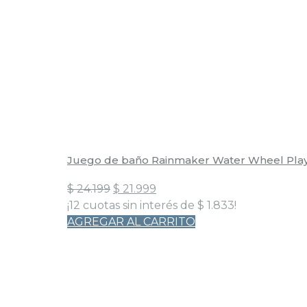
Juego de baño Rainmaker Water Wheel Pla
El
El
$
24.199
$
21.999
precio
precio
¡12 cuotas sin interés de
$
1.833
!
original
actual
AGREGAR AL CARRITO
era:
es:
$ 24.199.
$ 21.999.