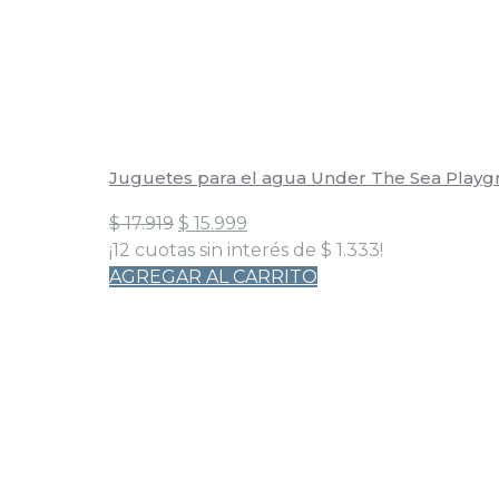
Juguetes para el agua Under The Sea Playg
El
El
$
17.919
$
15.999
precio
precio
¡12 cuotas sin interés de
$
1.333
!
original
actual
AGREGAR AL CARRITO
era:
es:
$ 17.919.
$ 15.999.