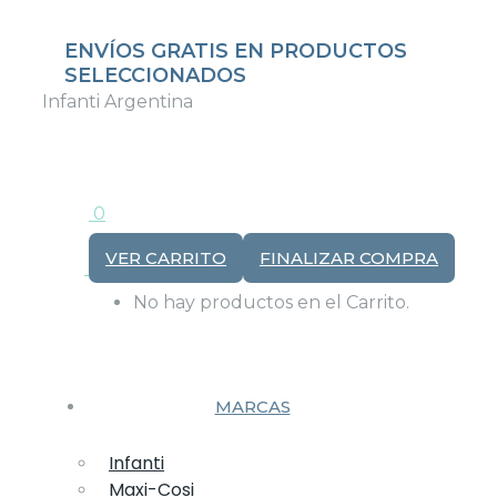
Saltar
Facebook
Instagram
al
ENVÍOS GRATIS EN PRODUCTOS
page
page
contenido
SELECCIONADOS
opens
opens
Infanti Argentina
in
in
new
new
window
window
0
VER CARRITO
FINALIZAR COMPRA
No hay productos en el Carrito.
MARCAS
Infanti
Maxi-Cosi