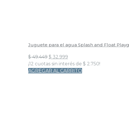
Juguete para el agua Splash and Float Play
El
El
$
49.449
$
32.999
precio
precio
¡12 cuotas sin interés de
$
2.750
!
original
actual
AGREGAR AL CARRITO
era:
es:
$ 49.449.
$ 32.999.