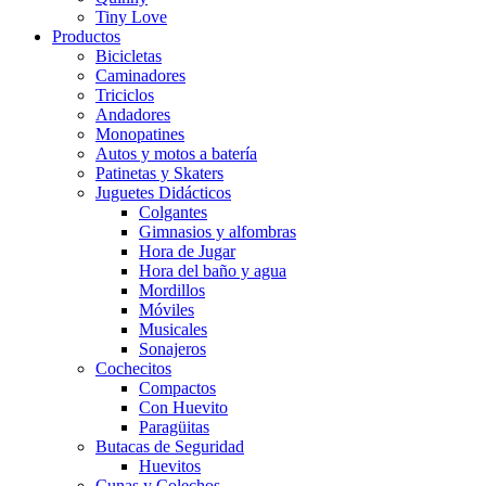
Tiny Love
Productos
Bicicletas
Caminadores
Triciclos
Andadores
Monopatines
Autos y motos a batería
Patinetas y Skaters
Juguetes Didácticos
Colgantes
Gimnasios y alfombras
Hora de Jugar
Hora del baño y agua
Mordillos
Móviles
Musicales
Sonajeros
Cochecitos
Compactos
Con Huevito
Paragüitas
Butacas de Seguridad
Huevitos
Cunas y Colechos