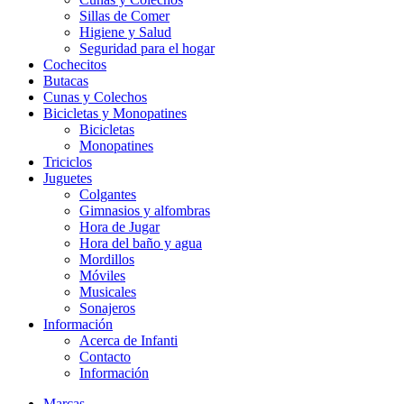
Sillas de Comer
Higiene y Salud
Seguridad para el hogar
Cochecitos
Butacas
Cunas y Colechos
Bicicletas y Monopatines
Bicicletas
Monopatines
Triciclos
Juguetes
Colgantes
Gimnasios y alfombras
Hora de Jugar
Hora del baño y agua
Mordillos
Móviles
Musicales
Sonajeros
Información
Acerca de Infanti
Contacto
Información
Marcas