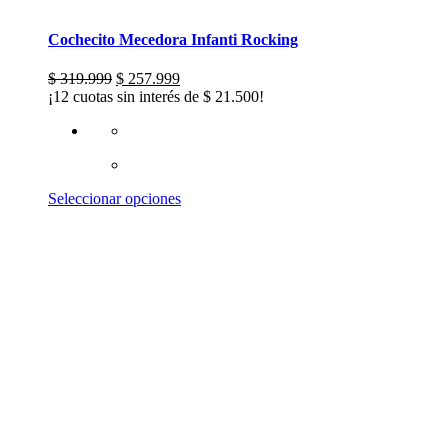
Cochecito Mecedora Infanti Rocking
El
El
$
319.999
$
257.999
precio
precio
¡12 cuotas sin interés de
$
21.500
!
original
actual
era:
es:
$ 319.999.
$ 257.999.
Este
Seleccionar opciones
producto
tiene
múltiples
variantes.
Las
opciones
se
pueden
elegir
en
la
página
de