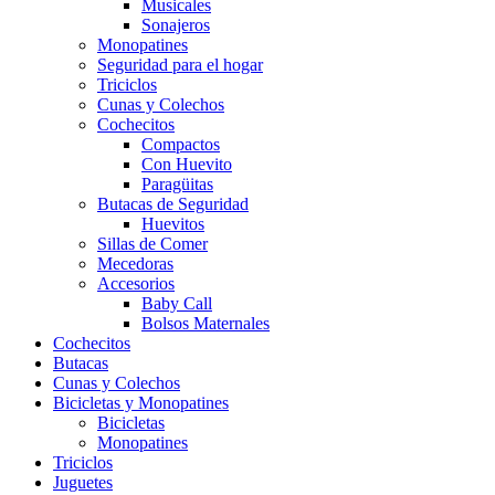
Musicales
Sonajeros
Monopatines
Seguridad para el hogar
Triciclos
Cunas y Colechos
Cochecitos
Compactos
Con Huevito
Paragüitas
Butacas de Seguridad
Huevitos
Sillas de Comer
Mecedoras
Accesorios
Baby Call
Bolsos Maternales
Cochecitos
Butacas
Cunas y Colechos
Bicicletas y Monopatines
Bicicletas
Monopatines
Triciclos
Juguetes