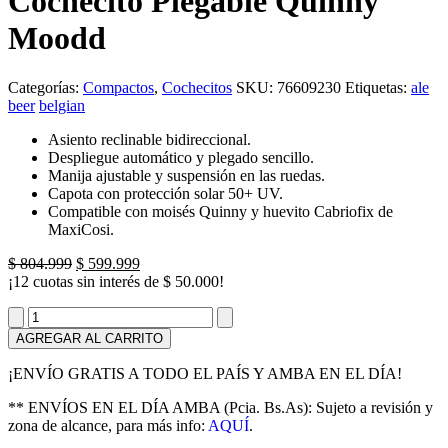
Cochecito Plegable Quinny
Moodd
Categorías:
Compactos
,
Cochecitos
SKU:
76609230
Etiquetas:
ale
beer
belgian
Asiento reclinable bidireccional.
Despliegue automático y plegado sencillo.
Manija ajustable y suspensión en las ruedas.
Capota con protección solar 50+ UV.
Compatible con moisés Quinny y huevito Cabriofix de
MaxiCosi.
El
El
$
804.999
$
599.999
precio
precio
¡12 cuotas sin interés de
$
50.000
!
original
actual
Cochecito
era:
es:
Plegable
$ 804.999.
$ 599.999.
AGREGAR AL CARRITO
Quinny
Moodd
¡ENVÍO GRATIS A TODO EL PAÍS Y AMBA EN EL DÍA!
cantidad
** ENVÍOS EN EL DÍA AMBA (Pcia. Bs.As): Sujeto a revisión y
zona de alcance, para más info:
AQUÍ
.