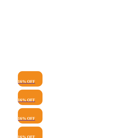
se
pueden
elegir
en
la
página
de
producto
16% OFF
16% OFF
16% OFF
16% OFF