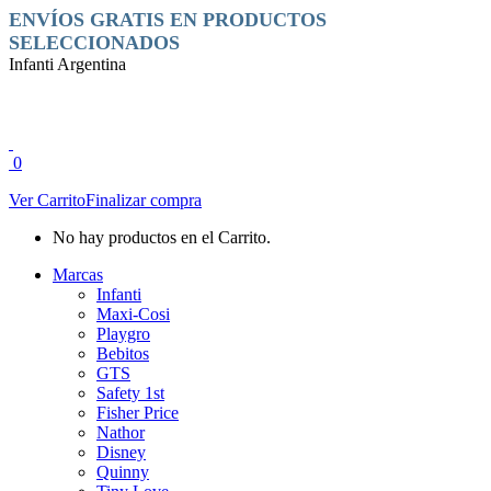
Saltar
Facebook
Instagram
ENVÍOS GRATIS EN PRODUCTOS
al
page
page
SELECCIONADOS
contenido
opens
opens
Infanti Argentina
in
in
new
new
window
window
0
Ver Carrito
Finalizar compra
No hay productos en el Carrito.
Marcas
Infanti
Maxi-Cosi
Playgro
Bebitos
GTS
Safety 1st
Fisher Price
Nathor
Disney
Quinny