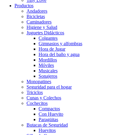
Tiny Love
Productos
Andadores
Bicicletas
Caminadores
Higiene y Salud
Juguetes Didácticos
Colgantes
Gimnasios y alfombras
Hora de Jugar
Hora del baño y agua
Mordillos
Móviles
Musicales
Sonajeros
Monopatines
Seguridad para el hogar
Triciclos
Cunas y Colechos
Cochecitos
Compactos
Con Huevito
Paragüitas
Butacas de Seguridad
Huevitos