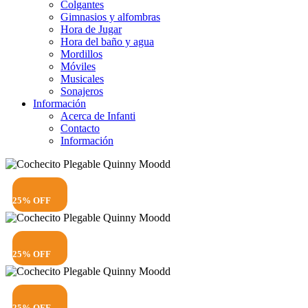
Colgantes
Gimnasios y alfombras
Hora de Jugar
Hora del baño y agua
Mordillos
Móviles
Musicales
Sonajeros
Información
Acerca de Infanti
Contacto
Información
25% OFF
25% OFF
25% OFF