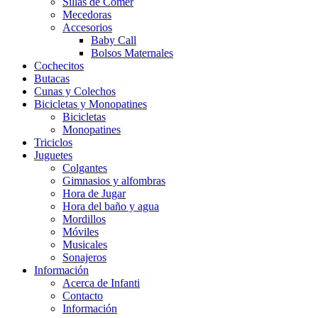
Sillas de Comer
Mecedoras
Accesorios
Baby Call
Bolsos Maternales
Cochecitos
Butacas
Cunas y Colechos
Bicicletas y Monopatines
Bicicletas
Monopatines
Triciclos
Juguetes
Colgantes
Gimnasios y alfombras
Hora de Jugar
Hora del baño y agua
Mordillos
Móviles
Musicales
Sonajeros
Información
Acerca de Infanti
Contacto
Información