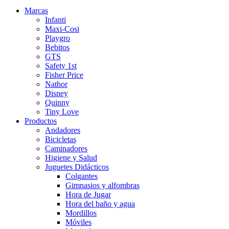
Marcas
Infanti
Maxi-Cosi
Playgro
Bebitos
GTS
Safety 1st
Fisher Price
Nathor
Disney
Quinny
Tiny Love
Productos
Andadores
Bicicletas
Caminadores
Higiene y Salud
Juguetes Didácticos
Colgantes
Gimnasios y alfombras
Hora de Jugar
Hora del baño y agua
Mordillos
Móviles