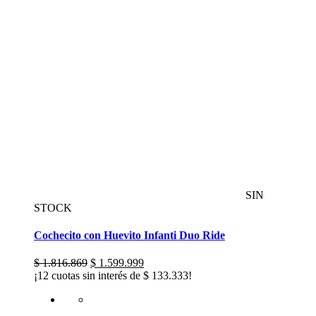
SIN
STOCK
Cochecito con Huevito Infanti Duo Ride
El
El
$
1.816.869
$
1.599.999
precio
precio
¡12 cuotas sin interés de
$
133.333
!
original
actual
era:
es:
$ 1.816.869.
$ 1.599.999.