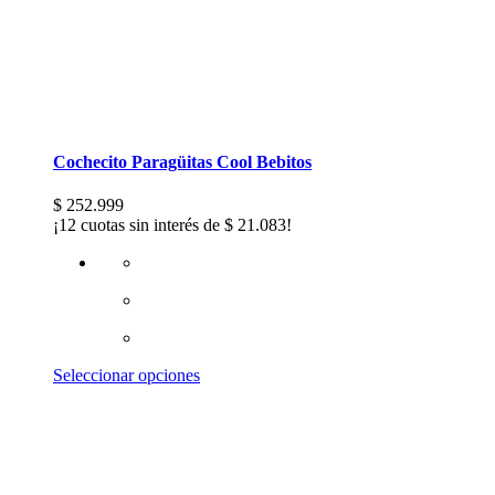
Cochecito Paragüitas Cool Bebitos
$
252.999
¡12 cuotas sin interés de
$
21.083
!
Este
Seleccionar opciones
producto
tiene
múltiples
variantes.
Las
opciones