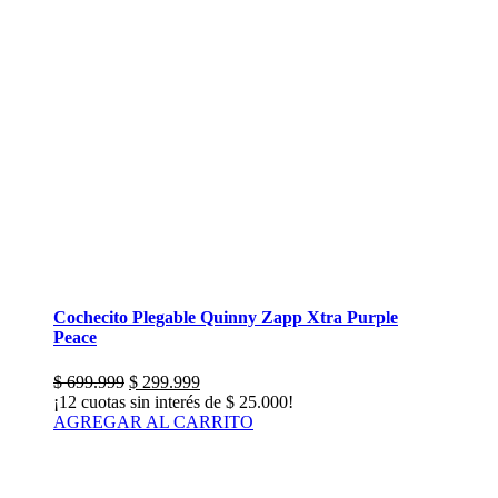
Cochecito Plegable Quinny Zapp Xtra Purple
Peace
El
El
$
699.999
$
299.999
precio
precio
¡12 cuotas sin interés de
$
25.000
!
original
actual
AGREGAR AL CARRITO
era:
es:
$ 699.999.
$ 299.999.