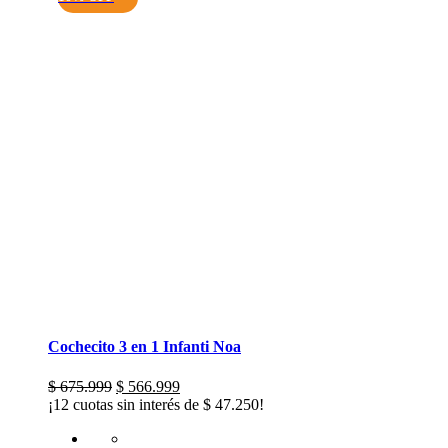
Cochecito 3 en 1 Infanti Noa
El
El
$
675.999
$
566.999
precio
precio
¡12 cuotas sin interés de
$
47.250
!
original
actual
era:
es: